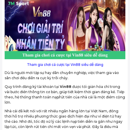
Tham gia chơi cá cược tại Vin88 siêu dễ dàng
Dù là người mới tập sự hay dân chuyên nghiệp, việc tham gia vào
sân chơi đều diễn ra cực kỳ trôi chảy.
Quy trình đăng ký tài khoản tại
Vin88
được tối giản hóa chỉ trong
vài bước điền thông tin cơ bản, giúp tiết kiệm thời gian đáng kể. Tiếp
theo, hệ thống thanh toán nạp/rút tiền của nhà cái là một điểm cộng
lớn.
Nhà cái đã kết nối với rất nhiều ngân hàng lớn tại Việt Nam, đồng
thời hỗ trợ nhiều phương thức giao dịch hiện đại như ví điện tử hay
thẻ cào. Nhờ đó, tốc độ xử lý các lệnh nạp tiền diễn ra gần như ngay
lập tức, còn lệnh rút tiền chỉ mất vỏn vẹn vài phút. Đây là điều mà