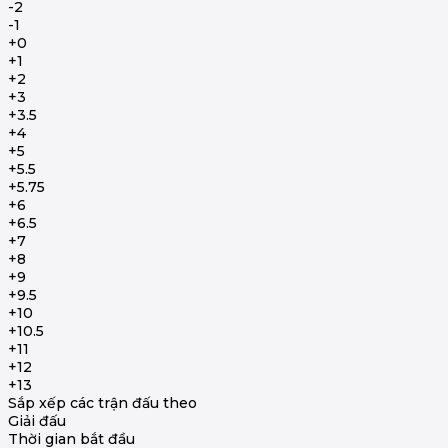
-2
-1
+0
+1
+2
+3
+3.5
+4
+5
+5.5
+5.75
+6
+6.5
+7
+8
+9
+9.5
+10
+10.5
+11
+12
+13
Sắp xếp các trận đấu theo
Giải đấu
Thời gian bắt đầu