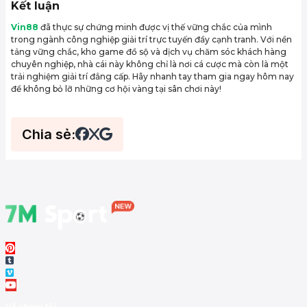
Kết luận
Vin88
đã thực sự chứng minh được vị thế vững chắc của mình
trong ngành công nghiệp giải trí trực tuyến đầy cạnh tranh. Với nền
tảng vững chắc, kho game đồ sộ và dịch vụ chăm sóc khách hàng
chuyên nghiệp, nhà cái này không chỉ là nơi cá cược mà còn là một
trải nghiệm giải trí đẳng cấp. Hãy nhanh tay tham gia ngay hôm nay
để không bỏ lỡ những cơ hội vàng tại sân chơi này!
Chia sẻ:
Về chúng tôi