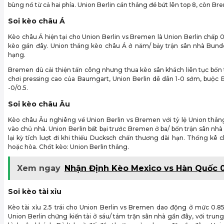
bùng nổ từ cả hai phía. Union Berlin cần thắng để bứt lên top 8, còn Bre
Soi kèo châu Á
Kèo châu Á hiện tại cho Union Berlin vs Bremen là Union Berlin chấp 0/0.
kèo gần đây. Union thắng kèo châu Á ở năm/ bảy trận sân nhà Bundes
hạng.
Bremen dù cải thiện tấn công nhưng thua kèo sân khách liên tục bốn t
chơi pressing cao của Baumgart, Union Berlin dễ dẫn 1-0 sớm, buộc 
-0/0.5.
Soi kèo châu Âu
Kèo châu Âu nghiêng về Union Berlin vs Bremen với tỷ lệ Union thắn
vào chủ nhà. Union Berlin bất bại trước Bremen ở ba/ bốn trận sân nh
lại kỳ tích lượt đi khi thiếu Ducksch chấn thương dài hạn. Thống kê 
hoặc hòa. Chốt kèo: Union Berlin thắng.
Xem ngay
Nhận Định Kèo Mexico vs Hàn Quốc 
Soi kèo tài xỉu
Kèo tài xỉu 2.5 trái cho Union Berlin vs Bremen dao động ở mức 0.85
Union Berlin chứng kiến tài ở sáu/ tám trận sân nhà gần đây, với trun