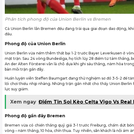
Phân tích phong độ của Union Berlin vs Bremen
Cả Union Berlin lẫn Bremen đều đang trải qua giai đoạn dao động, kh
đầu.
Phong độ của Union Berlin
Union Berlin vừa nếm thêm thất bại 1-2 trước Bayer Leverkusen ở vòng
mặt trận. Sau 24 vòng Bundesliga, họ tích lũy 28 điểm từ tám thắng, b
An der Alten Försterei vẫn là chỗ dựa khi ghi sáu thắng, năm hòa trong
bàn mỗi trận gần đây.
Huấn luyện viên Steffen Baumgart đang thử nghiệm sơ đồ 3-5-2 để tăn
lối chơi thiếu nhịp nhàng. Những trận gần nhất cho thấy Union Berlin 
lực suy giảm.
Xem ngay
Điểm Tin Soi Kèo Celta Vigo Vs Real
Phong độ gần đây Bremen
Bremen vừa có chiến thắng quý giá 3-1 trước Freiburg, chấm dứt bốn 
vòng – năm thắng, 10 hòa, chín thua. Tuy nhiên, sân khách là nỗi ám ả