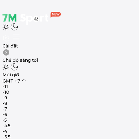
Cài đặt
Chế độ sáng tối
Múi giờ
GMT +7
-11
-10
-9
-8
-7
-6
-5
-4.5
-4
-3.5