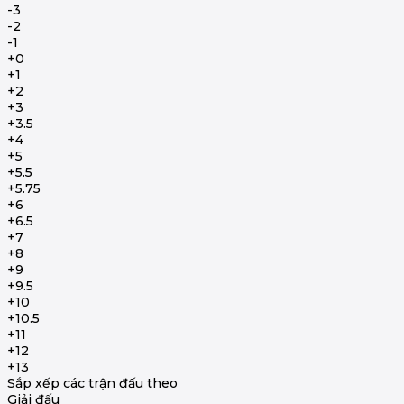
-3
-2
-1
+0
+1
+2
+3
+3.5
+4
+5
+5.5
+5.75
+6
+6.5
+7
+8
+9
+9.5
+10
+10.5
+11
+12
+13
Sắp xếp các trận đấu theo
Giải đấu