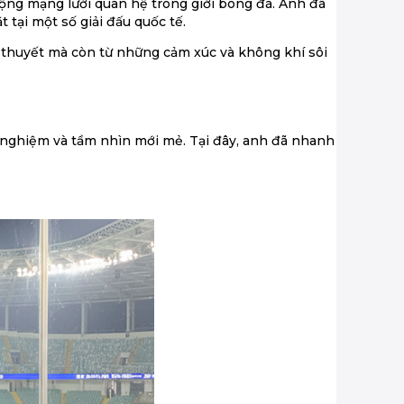
 rộng mạng lưới quan hệ trong giới bóng đá. Anh đã
 tại một số giải đấu quốc tế.
ý thuyết mà còn từ những cảm xúc và không khí sôi
 nghiệm và tầm nhìn mới mẻ. Tại đây, anh đã nhanh