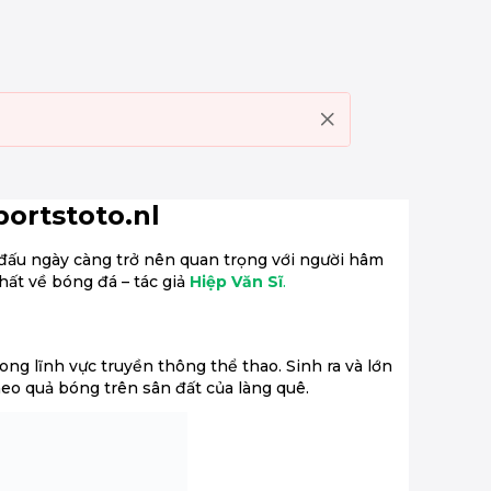
portstoto.nl
n đấu ngày càng trở nên quan trọng với người hâm
hất về bóng đá – tác giả
Hiệp Văn Sĩ
.
ng lĩnh vực truyền thông thể thao. Sinh ra và lớn
heo quả bóng trên sân đất của làng quê.