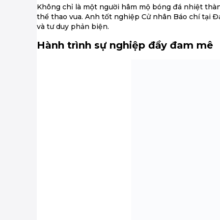
Không chỉ là một người hâm mộ bóng đá nhiệt thành
thể thao vua. Anh tốt nghiệp Cử nhân Báo chí tại Đ
và tư duy phản biện.
Hành trình sự nghiệp đầy đam mê