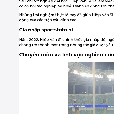
Sau khi tốt nghiệp đại học, Hiệp Văn Sĩ đã làm việc
có cơ hội tác nghiệp tại nhiều sân vận động lớn, th
Những trải nghiệm thực tế này đã giúp Hiệp Văn Sĩ
động của các trận cầu đỉnh cao.
Gia nhập sportstoto.nl
Năm 2022, Hiệp Văn Sĩ chính thức gia nhập đội ngũ
chóng trở thành một trong những tác giả được yêu t
Chuyên môn và lĩnh vực nghiên cứ