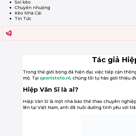
Soi kèo
Chuyển nhượng
Kèo Nhà Cái
Tin Tức
Tác giả Hiệ
Trong thế giới bóng đá hiện đại, việc tiếp cận thô
mộ. Tại
sportstoto.nl
, chúng tôi tự hào giới thiệu
Hiệp Văn Sĩ là ai?
Hiệp Văn Sĩ là một nhà báo thể thao chuyên nghiệp
lên tại Việt Nam, anh đã nuôi dưỡng tình yêu với tr