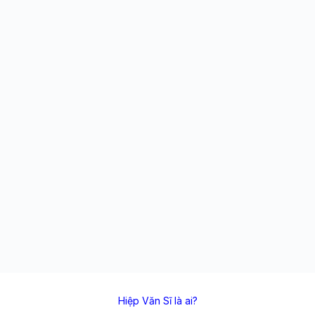
Hiệp Văn Sĩ là ai?