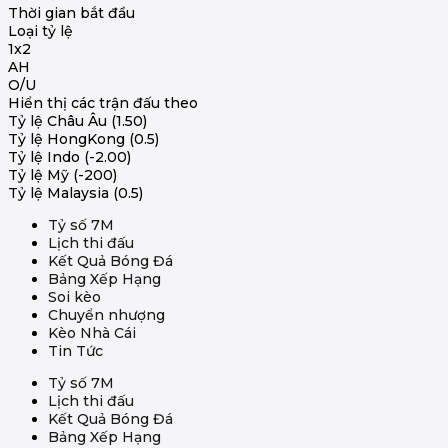
Thời gian bắt đầu
Loại tỷ lệ
1x2
AH
O/U
Hiển thị các trận đấu theo
Tỷ lệ Châu Âu (1.50)
Tỷ lệ HongKong (0.5)
Tỷ lệ Indo (-2.00)
Tỷ lệ Mỹ (-200)
Tỷ lệ Malaysia (0.5)
Tỷ số 7M
Lịch thi đấu
Kết Quả Bóng Đá
Bảng Xếp Hạng
Soi kèo
Chuyển nhượng
Kèo Nhà Cái
Tin Tức
Tỷ số 7M
Lịch thi đấu
Kết Quả Bóng Đá
Bảng Xếp Hạng