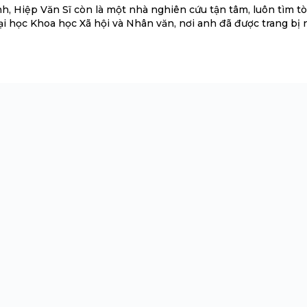
, Hiệp Văn Sĩ còn là một nhà nghiên cứu tận tâm, luôn tìm t
ại học Khoa học Xã hội và Nhân văn, nơi anh đã được trang bị 