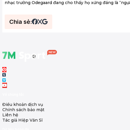
nhạc trưởng Odegaard đang cho thấy họ xứng đáng là “ngựa 
Chia sẻ:
Về chúng tôi
Điều khoản dịch vụ
Chính sách bảo mật
Liên hệ
Tác giả Hiệp Văn Sĩ
Dữ liệu bóng đá