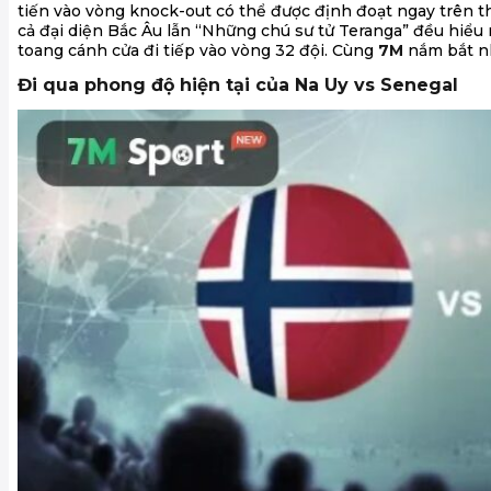
tiến vào vòng knock-out có thể được định đoạt ngay trên th
cả đại diện Bắc Âu lẫn “Những chú sư tử Teranga” đều hiểu 
toang cánh cửa đi tiếp vào vòng 32 đội. Cùng
7M
nắm bắt nh
Đi qua phong độ hiện tại của Na Uy vs Senegal