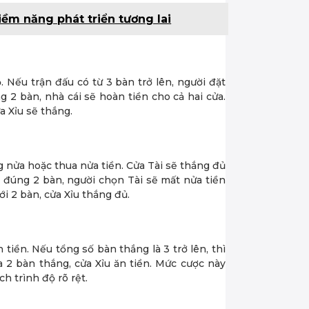
iềm năng phát triển tương lai
 Nếu trận đấu có từ 3 bàn trở lên, người đặt
g 2 bàn, nhà cái sẽ hoàn tiền cho cả hai cửa.
a Xỉu sẽ thắng.
 nửa hoặc thua nửa tiền. Cửa Tài sẽ thắng đủ
ó đúng 2 bàn, người chọn Tài sẽ mất nửa tiền
i 2 bàn, cửa Xỉu thắng đủ.
tiền. Nếu tổng số bàn thắng là 3 trở lên, thì
đa 2 bàn thắng, cửa Xỉu ăn tiền. Mức cược này
h trình độ rõ rệt.