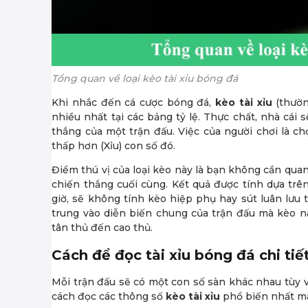
Tổng quan về loại kèo tài xỉu bóng đá
Khi nhắc đến cá cược bóng đá,
kèo tài xỉu
(thườn
nhiều nhất tại các bảng tỷ lệ. Thực chất, nhà cái
thắng của một trận đấu. Việc của người chơi là ch
thấp hơn (Xỉu) con số đó.
Điểm thú vị của loại kèo này là bạn không cần qua
chiến thắng cuối cùng. Kết quả được tính dựa trên
giờ, sẽ không tính kèo hiệp phụ hay sút luân lưu t
trung vào diễn biến chung của trận đấu mà kèo n
tân thủ đến cao thủ.
Cách để đọc tài xỉu bóng đá chi tiế
Mỗi trận đấu sẽ có một con số sàn khác nhau tùy v
cách đọc các thông số
kèo tài xỉu
phổ biến nhất mà