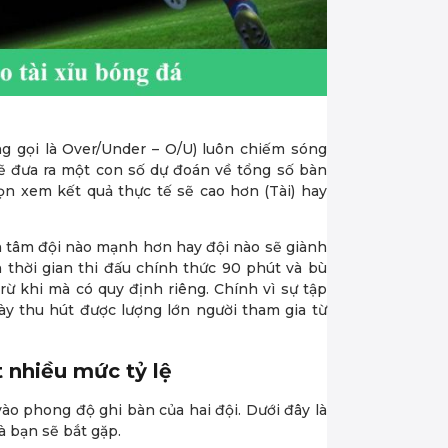
g gọi là Over/Under – O/U) luôn chiếm sóng
 sẽ đưa ra một con số dự đoán về tổng số bàn
ọn xem kết quả thực tế sẽ cao hơn (Tài) hay
n tâm đội nào mạnh hơn hay đội nào sẽ giành
 thời gian thi đấu chính thức 90 phút và bù
rừ khi mà có quy định riêng. Chính vì sự tập
ày thu hút được lượng lớn người tham gia từ
t nhiều mức tỷ lệ
ào phong độ ghi bàn của hai đội. Dưới đây là
 bạn sẽ bắt gặp.