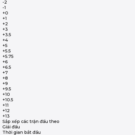
-2
-1
+0
+1
+2
+3
+3.5
+4
+5
+5.5
+5.75
+6
+6.5
+7
+8
+9
+9.5
+10
+10.5
+11
+12
+13
Sắp xếp các trận đấu theo
Giải đấu
Thời gian bắt đầu