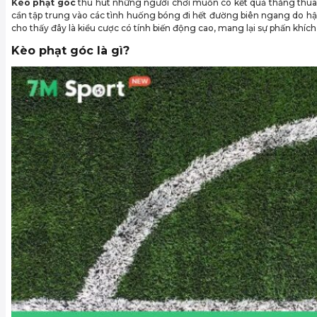
Kèo phạt góc
thu hút những người chơi muốn có kết quả thắng thua n
cần tập trung vào các tình huống bóng đi hết đường biên ngang do hậu
cho thấy đây là kiểu cược có tính biến động cao, mang lại sự phấn khích
Kèo phạt góc là gì?