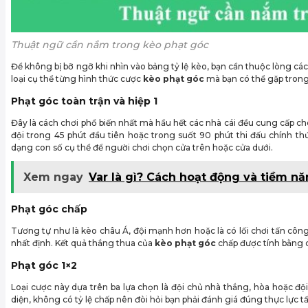
Thuật ngữ cần nắm trong kèo phạt góc
Để không bị bỡ ngỡ khi nhìn vào bảng tỷ lệ kèo, bạn cần thuộc lòng c
loại cụ thể từng hình thức cược
kèo phạt góc
mà bạn có thể gặp trong
Phạt góc toàn trận và hiệp 1
Đây là cách chơi phổ biến nhất mà hầu hết các nhà cái đều cung cấp c
đội trong 45 phút đầu tiên hoặc trong suốt 90 phút thi đấu chính th
dạng con số cụ thể để người chơi chọn cửa trên hoặc cửa dưới.
Xem ngay
Var là gì? Cách hoạt động và tiềm năn
Phạt góc chấp
Tương tự như là kèo châu Á, đội mạnh hơn hoặc là có lối chơi tấn côn
nhất định. Kết quả thắng thua của
kèo phạt góc
chấp được tính bằng c
Phạt góc 1×2
Loại cược này dựa trên ba lựa chọn là đội chủ nhà thắng, hòa hoặc độ
diện, không có tỷ lệ chấp nên đòi hỏi bạn phải đánh giá đúng thực lực 