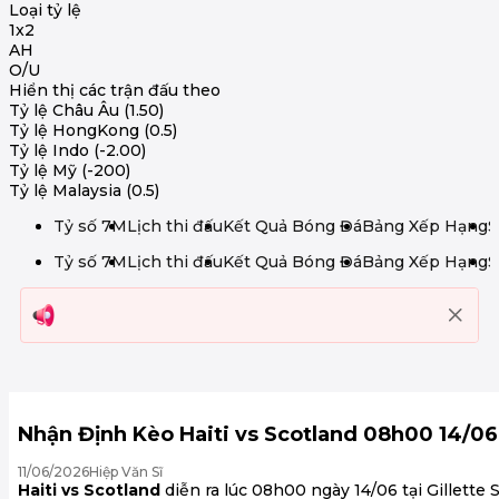
Loại tỷ lệ
1x2
AH
O/U
Hiển thị các trận đấu theo
Tỷ lệ Châu Âu (1.50)
Tỷ lệ HongKong (0.5)
Tỷ lệ Indo (-2.00)
Tỷ lệ Mỹ (-200)
Tỷ lệ Malaysia (0.5)
Tỷ số 7M
Lịch thi đấu
Kết Quả Bóng Đá
Bảng Xếp Hạng
S
Tỷ số 7M
Lịch thi đấu
Kết Quả Bóng Đá
Bảng Xếp Hạng
S
Nhận Định Kèo Haiti vs Scotland 08h00 14/0
11/06/2026
Hiệp Văn Sĩ
Haiti vs Scotland
diễn ra lúc 08h00 ngày 14/06 tại Gillette