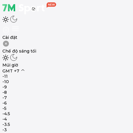
Cài đặt
Chế độ sáng tối
Múi giờ
GMT +7
-11
-10
-9
-8
-7
-6
-5
-4.5
-4
-3.5
-3