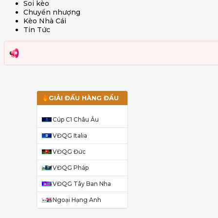
Soi kèo
Chuyển nhượng
Kèo Nhà Cái
Tin Tức
GIẢI ĐẤU HÀNG ĐẦU
Cúp C1 Châu Âu
VĐQG Italia
VĐQG Đức
VĐQG Pháp
VĐQG Tây Ban Nha
Ngoại Hạng Anh