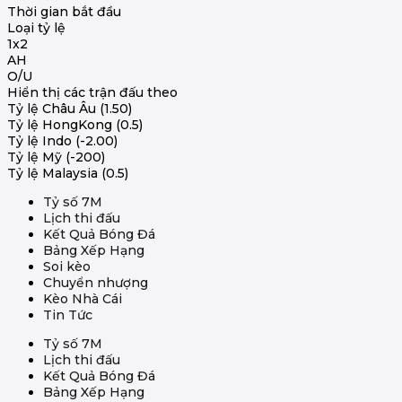
Thời gian bắt đầu
Loại tỷ lệ
1x2
AH
O/U
Hiển thị các trận đấu theo
Tỷ lệ Châu Âu (1.50)
Tỷ lệ HongKong (0.5)
Tỷ lệ Indo (-2.00)
Tỷ lệ Mỹ (-200)
Tỷ lệ Malaysia (0.5)
Tỷ số 7M
Lịch thi đấu
Kết Quả Bóng Đá
Bảng Xếp Hạng
Soi kèo
Chuyển nhượng
Kèo Nhà Cái
Tin Tức
Tỷ số 7M
Lịch thi đấu
Kết Quả Bóng Đá
Bảng Xếp Hạng