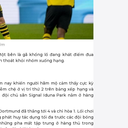
im
 Một bên là gã khổng lồ đang khát điểm đua
ốn thoát khỏi nhóm xuống hạng.
m nay khiến người hâm mộ cảm thấy cực kỳ
ễm chệ ở vị trí thứ 2 trên bảng xếp hạng và
a đội chủ sân Signal Iduna Park nằm ở hàng
ortmund đã thắng tới 4 và chỉ hòa 1. Lối chơi
phát huy tác dụng tối đa trước các đội bóng
 những pha mất tập trung ở hàng thủ trong