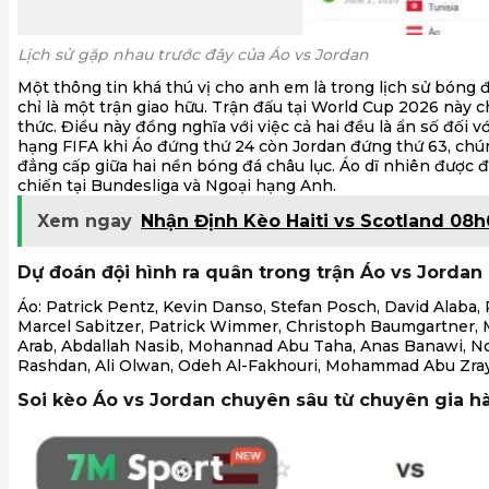
Lịch sử gặp nhau trước đây của Áo vs Jordan
Một thông tin khá thú vị cho anh em là trong lịch sử bóng 
chỉ là một trận giao hữu. Trận đấu tại World Cup 2026 này c
thức. Điều này đồng nghĩa với việc cả hai đều là ẩn số đối v
hạng FIFA khi Áo đứng thứ 24 còn Jordan đứng thứ 63, chú
đẳng cấp giữa hai nền bóng đá châu lục. Áo dĩ nhiên được 
chiến tại Bundesliga và Ngoại hạng Anh.
Xem ngay
Nhận Định Kèo Haiti vs Scotland 08
Dự đoán đội hình ra quân trong trận Áo vs Jordan
Áo: Patrick Pentz, Kevin Danso, Stefan Posch, David Alaba,
Marcel Sabitzer, Patrick Wimmer, Christoph Baumgartner, Ma
Arab, Abdallah Nasib, Mohannad Abu Taha, Anas Banawi, N
Rashdan, Ali Olwan, Odeh Al-Fakhouri, Mohammad Abu Zra
Soi kèo Áo vs Jordan chuyên sâu từ chuyên gia h