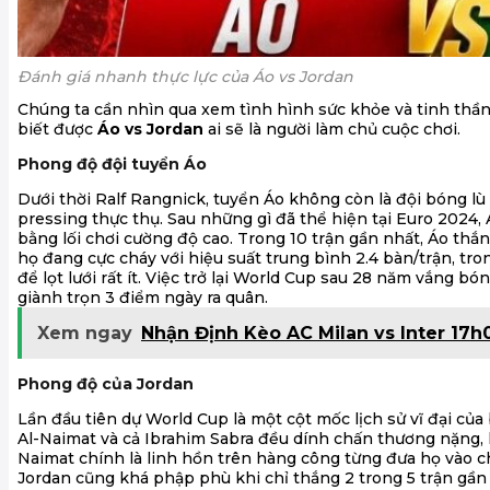
Đánh giá nhanh thực lực của Áo vs Jordan
Chúng ta cần nhìn qua xem tình hình sức khỏe và tinh thần c
biết được
Áo vs Jordan
ai sẽ là người làm chủ cuộc chơi.
Phong độ đội tuyển Áo
Dưới thời Ralf Rangnick, tuyển Áo không còn là đội bóng l
pressing thực thụ. Sau những gì đã thể hiện tại Euro 2024,
bằng lối chơi cường độ cao. Trong 10 trận gần nhất, Áo thắn
họ đang cực cháy với hiệu suất trung bình 2.4 bàn/trận, tro
để lọt lưới rất ít. Việc trở lại World Cup sau 28 năm vắng 
giành trọn 3 điểm ngày ra quân.
Xem ngay
Nhận Định Kèo AC Milan vs Inter 17h
Phong độ của Jordan
Lần đầu tiên dự World Cup là một cột mốc lịch sử vĩ đại củ
Al-Naimat và cả Ibrahim Sabra đều dính chấn thương nặng, lỡ
Naimat chính là linh hồn trên hàng công từng đưa họ vào 
Jordan cũng khá phập phù khi chỉ thắng 2 trong 5 trận gần 