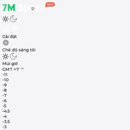
Cài đặt
Chế độ sáng tối
Múi giờ
GMT +7
-11
-10
-9
-8
-7
-6
-5
-4.5
-4
-3.5
-3